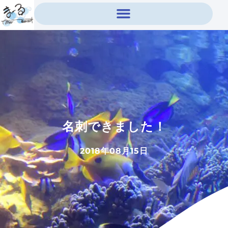
内
容
を
ス
キ
ッ
プ
名刺できました！
2018年08月15日