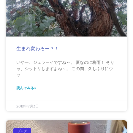
生まれ変わろー？！
いやー、ジュラーイですね～。 夏なのに梅雨！ そり
ゃ、シットリしますよね～。 この間、久しぶりにウ
ッ
読んでみる»
2019年7月3日
ブログ