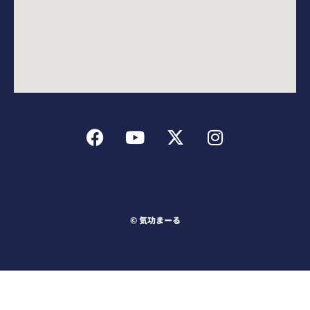
F
Y
X
I
a
o
-
n
c
u
t
s
e
t
w
t
b
u
i
a
o
b
t
g
o
e
t
r
©︎ 気功まーる
k
e
a
r
m