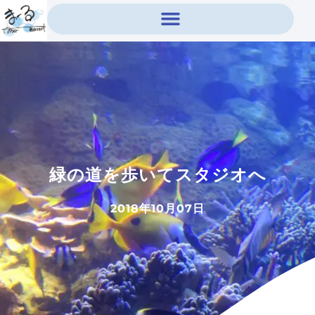
内
容
を
ス
キ
ッ
プ
緑の道を歩いてスタジオへ
2018年10月07日