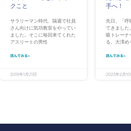
クこと
手へ！
サラリーマン時代、隔週で社員
先日、「呼
さん向けに気功教室をやってい
てきました
ました。そこに毎回来てくれた
吸トレーナ
アスリートの男性
る、大澤め
読んでみる»
読んでみる»
2019年1月21日
2023年2月1