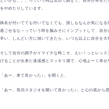
どいかも。。。っていう時は気功で調えて、自分が幸せだ
をやめたりしています。
病名が付いてても付いてなくても、誰しもなんか気になる
過ごせるな～っていう時を脳みそにインプットして、自分
辛い、しんどい方に傾いてきたら、いつも以上に自分を大
そして自分の調子がイマイチな時こそ、えい！っとレッス
げることが出来た達成感とスッキリ感で、心地よーく幸せ
「あー、来て良かった♪」を聞くと、
「あー、気功スタジオを開いて良かった♪」と心の底から
Prev