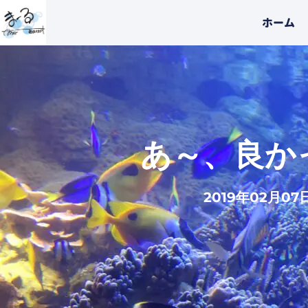
内
ホーム
容
を
ス
キ
ッ
プ
あ～、良か
2019年02月07