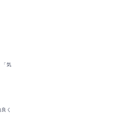
」「気
地良く