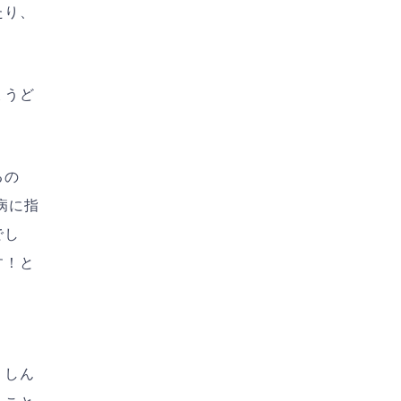
たり、
ょうど
るの
病に指
でし
す！と
！しん