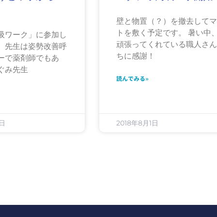
壁と物置（？）を撤去して
トを敷く予定です。 暑い中
吸ワーク」に参加し
頑張ってくれている職人さ
。先生は姿勢改善呼
ちに感謝！
ーで薬剤師でもあ
ぐみ先生
読んでみる»
0日
2018年8月1日