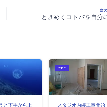
次
ときめくコトバを自分
ブログ
うと下手から上
スタジオ内装工事開始