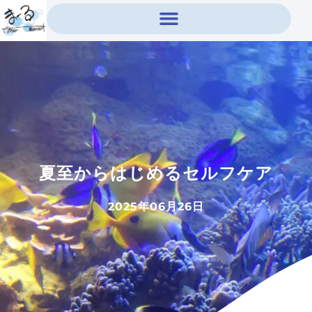
内
容
を
ス
キ
ッ
プ
夏至からはじめるセルフケア
2025年06月26日