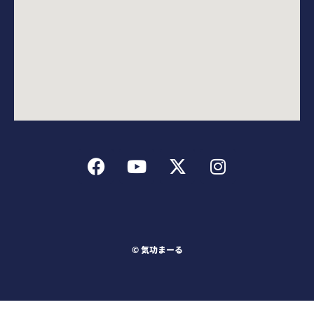
F
Y
X
I
a
o
-
n
c
u
t
s
e
t
w
t
b
u
i
a
o
b
t
g
o
e
t
r
©︎ 気功まーる
k
e
a
r
m