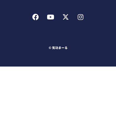
F
Y
X
I
a
o
-
n
c
u
t
s
e
t
w
t
b
u
i
a
o
b
t
g
o
e
t
r
©︎ 気功まーる
k
e
a
r
m