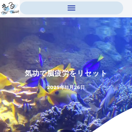
内
容
を
ス
キ
ッ
プ
気功で脳疲労をリセット
2025年11月26日