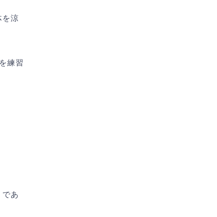
体を涼
を練習
うであ