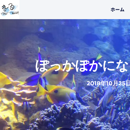
内
ホーム
容
を
ス
キ
ッ
プ
ぽっかぽかにな
2018年10月25