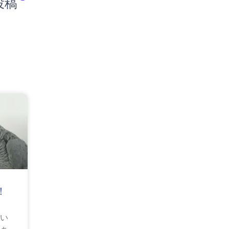
投稿
！
いい