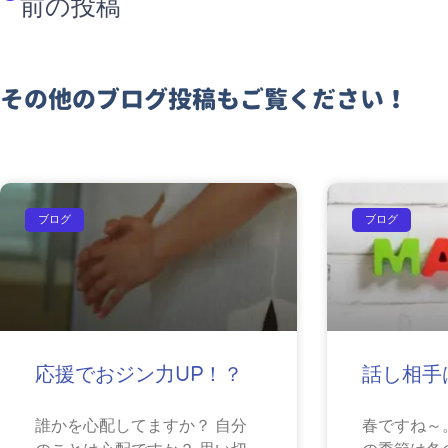
前の投稿
その他のブログ投稿もご覧ください！
ブログ
ブログ
応援でおジン力UP！？
話し相手
誰かを心配してますか？ 自分
春ですね～