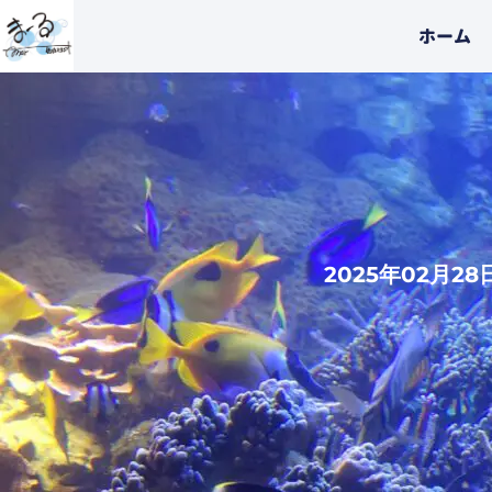
内
ホーム
容
を
ス
キ
ッ
プ
2025年02月28