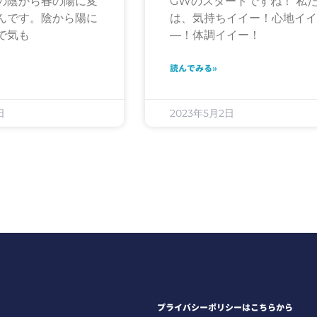
の陰から春の陽に変
GWのスタートですね！ 私
んです。陰から陽に
は、気持ちイイー！心地イ
で気も
―！体調イイー！
読んでみる»
日
2023年5月2日
プライバシーポリシーはこちらから