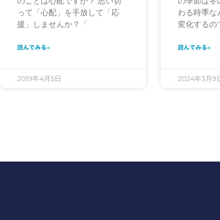
のことは心配ですか？ 思い切
の季節は冬
って「心配」を手放して「応
わる時季な
援」しませんか？「
変化するの
読んでみる»
読んでみる»
2019年4月5日
2024年3月9