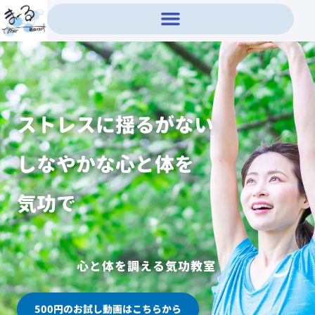
内
容
を
ス
キ
ッ
プ
ストレスに揺るがない
しなやかな心と体を
気功で
心と体を調える気功教室
500円のお試し動画はこちらから