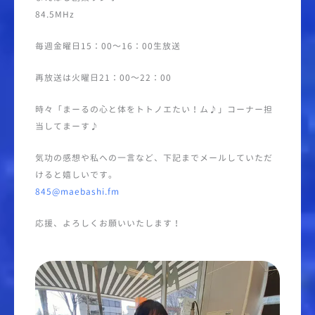
84.5MHz
毎週金曜日15：00～16：00生放送
再放送は火曜日21：00～22：00
時々「まーるの心と体をトトノエたい！ム♪」コーナー担
当してまーす♪
気功の感想や私への一言など、下記までメールしていただ
けると嬉しいです。
845@maebashi.fm
応援、よろしくお願いいたします！