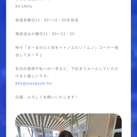
84.5MHz
毎週金曜日15：00～16：00生放送
再放送は火曜日21：00～22：00
時々「まーるの心と体をトトノエたい！ム♪」コーナー担
当してまーす♪
気功の感想や私への一言など、下記までメールしていただ
けると嬉しいです。
845@maebashi.fm
応援、よろしくお願いいたします！