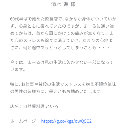
清水 進 様
60代半ばで始めた飲食店で､なかなか身体がついていか
ず、心身ともに疲れていたのですが、まーるに通い始
めてからは、首から肩にかけての痛みが無くなり、ま
た心のストレスも徐々に消えていき､ あまりの心地よ
さに、何と途中でうとうとしてしまうことも ・・・!
今では、まーるは私の生活に欠かせない一部になって
います。
特に､お仕事や普段の生活でストレスを抱え不眠症気味
の男性の皆様方に、是非ともお勧めいたします。
店名：自然薯料理 といろ
ホームページ：
https://g.co/kgs/owQ5C2