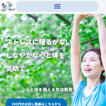
内
容
を
ス
キ
ッ
プ
ストレスに揺るがない
しなやかな心と体を
気功で
心と体を調える気功教室
500円のお試し動画はこちらから