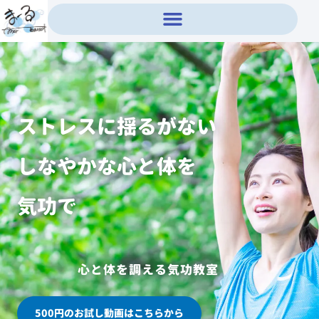
内
容
を
ス
キ
ッ
プ
ストレスに揺るがない
しなやかな心と体を
気功で
心と体を調える気功教室
500円のお試し動画はこちらから