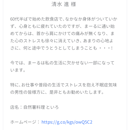
清水 進 様
60代半ばで始めた飲食店で､なかなか身体がついていか
ず、心身ともに疲れていたのですが、まーるに通い始
めてからは、首から肩にかけての痛みが無くなり、ま
た心のストレスも徐々に消えていき､ あまりの心地よ
さに、何と途中でうとうとしてしまうことも ・・・!
今では、まーるは私の生活に欠かせない一部になって
います。
特に､お仕事や普段の生活でストレスを抱え不眠症気味
の男性の皆様方に、是非ともお勧めいたします。
店名：自然薯料理 といろ
ホームページ：
https://g.co/kgs/owQ5C2